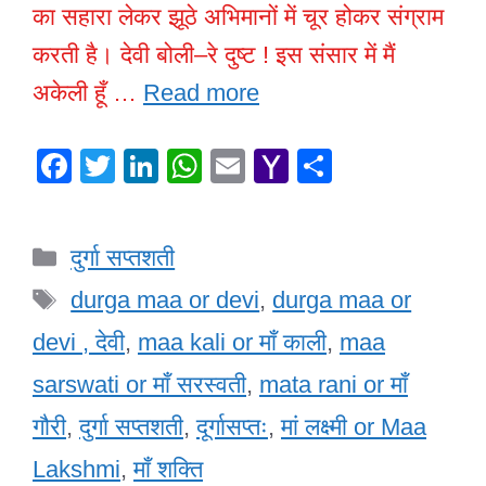
का सहारा लेकर झूठे अभिमानों में चूर होकर संग्राम
करती है। देवी बोली–रे दुष्ट ! इस संसार में मैं
अकेली हूँ …
Read more
F
T
Li
W
E
Y
S
a
wi
n
h
m
a
h
c
tt
k
at
ail
h
ar
Categories
दुर्गा सप्तशती
e
er
e
s
o
e
Tags
b
dI
A
o
durga maa or devi
,
durga maa or
o
n
p
M
devi , देवी
,
maa kali or माँ काली
,
maa
o
p
ail
sarswati or माँ सरस्वती
,
mata rani or माँ
k
गौरी
,
दुर्गा सप्तशती
,
दूर्गासप्तः
,
मां लक्ष्मी or Maa
Lakshmi
,
माँ शक्ति