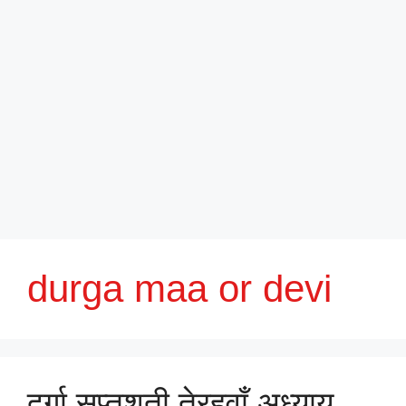
durga maa or devi
दुर्गा सप्तशती तेरहवाँ अध्याय