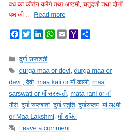
वध का कीर्तन करेंगे तथा अष्टमी, चतुर्दशी तथा दोनों
पक्ष की …
Read more
F
T
Li
W
E
Y
S
a
wi
n
h
m
a
h
c
tt
k
at
ail
h
ar
Categories
दुर्गा सप्तशती
e
er
e
s
o
e
Tags
b
dI
A
o
durga maa or devi
,
durga maa or
o
n
p
M
devi , देवी
,
maa kali or माँ काली
,
maa
o
p
ail
sarswati or माँ सरस्वती
,
mata rani or माँ
k
गौरी
,
दुर्गा सप्तशती
,
दुर्गा स्तुति
,
दुर्गासप्तप
,
मां लक्ष्मी
or Maa Lakshmi
,
माँ शक्ति
Leave a comment