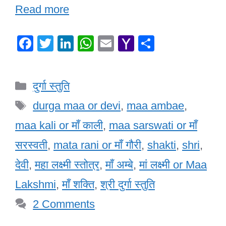
Read more
F
T
Li
W
E
Y
S
a
wi
n
h
m
a
h
c
tt
k
at
ail
h
ar
Categories
दुर्गा स्तुति
e
er
e
s
o
e
Tags
b
dI
A
o
durga maa or devi
,
maa ambae
,
o
n
p
M
maa kali or माँ काली
,
maa sarswati or माँ
o
p
ail
सरस्वती
,
mata rani or माँ गौरी
,
shakti
,
shri
,
k
देवी
,
महा लक्ष्मी स्तोत्र
,
माँ अम्बे
,
मां लक्ष्मी or Maa
Lakshmi
,
माँ शक्ति
,
श्री दुर्गा स्तुति
2 Comments