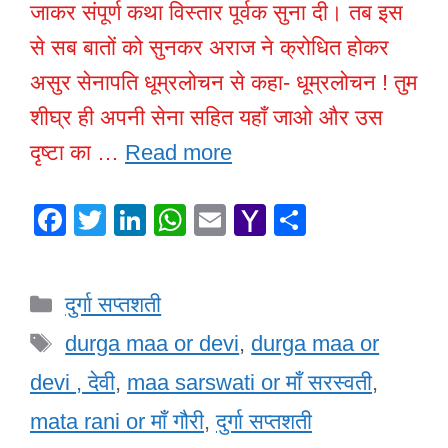
जाकर संपूर्ण कथा विस्तार पूर्वक सुना दी। तब इस
से सब बातों को सुनकर अराज ने क्रोधित होकर
असुर सेनापति धूम्रलोचन से कहा- धूम्रलोचन ! तुम
शीघ्र ही अपनी सेना सहित यहाँ जाओ और उस
दृष्टा का …
Read more
F
T
Li
W
E
Y
S
a
wi
n
h
m
a
h
c
tt
k
at
ail
h
ar
Categories
दुर्गा सप्तशती
e
er
e
s
o
e
Tags
b
dI
A
o
durga maa or devi
,
durga maa or
o
n
p
M
devi , देवी
,
maa sarswati or माँ सरस्वती
,
o
p
ail
mata rani or माँ गौरी
,
दुर्गा सप्तशती
k