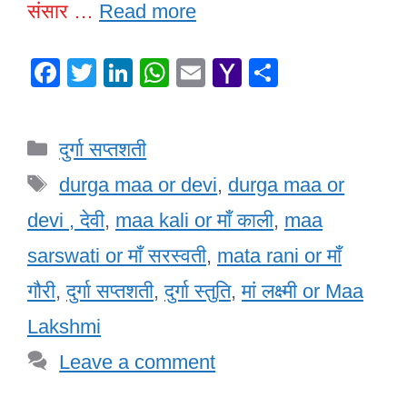
संसार …
Read more
F
T
Li
W
E
Y
S
a
wi
n
h
m
a
h
c
tt
k
at
ail
h
ar
Categories
दुर्गा सप्तशती
e
er
e
s
o
e
Tags
b
dI
A
o
durga maa or devi
,
durga maa or
o
n
p
M
devi , देवी
,
maa kali or माँ काली
,
maa
o
p
ail
sarswati or माँ सरस्वती
,
mata rani or माँ
k
गौरी
,
दुर्गा सप्तशती
,
दुर्गा स्तुति
,
मां लक्ष्मी or Maa
Lakshmi
Leave a comment