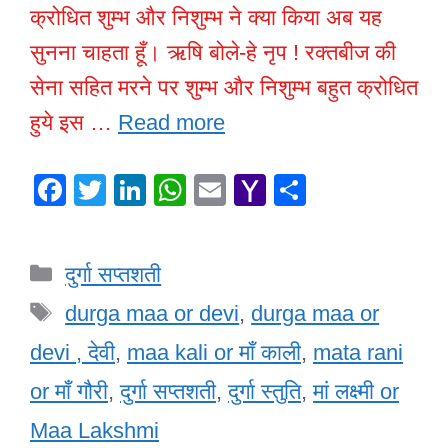
क्रोधित शुम्भ और निशुम्भ ने क्या किया अब यह
सुनना चाहता हूँ। ऋषि बोले-हे नृप ! रक्तबीज की
सेना सहित मरने पर शुम्भ और निशुम्भ बहुत क्रोधित
हुये इस …
Read more
F
T
Li
W
E
Y
S
a
wi
n
h
m
a
h
c
tt
k
at
ail
h
ar
Categories
दुर्गा सप्तशती
e
er
e
s
o
e
Tags
b
dI
A
o
durga maa or devi
,
durga maa or
o
n
p
M
devi , देवी
,
maa kali or माँ काली
,
mata rani
o
p
ail
or माँ गौरी
,
दुर्गा सप्तशती
,
दुर्गा स्तुति
,
मां लक्ष्मी or
k
Maa Lakshmi