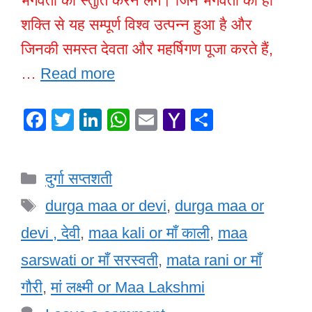
भगवती की स्तुति करने लगे। जिन भगवती की ही
शक्ति से यह सम्पूर्ण विश्व उत्पन्न हुआ है और
जिनकी समस्त देवता और महर्षिगण पूजा करते हैं,
…
Read more
F
T
Li
W
E
Y
S
a
wi
n
h
m
a
h
c
tt
k
at
ail
h
ar
Categories
दुर्गा सप्तशती
e
er
e
s
o
e
Tags
b
dI
A
o
durga maa or devi
,
durga maa or
o
n
p
M
devi , देवी
,
maa kali or माँ काली
,
maa
o
p
ail
sarswati or माँ सरस्वती
,
mata rani or माँ
k
गौरी
,
मां लक्ष्मी or Maa Lakshmi