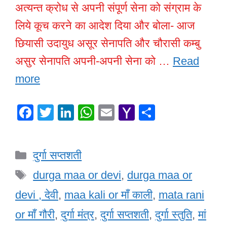
अत्यन्त क्रोध से अपनी संपूर्ण सेना को संग्राम के
लिये कूच करने का आदेश दिया और बोला- आज
छियासी उदायुध असूर सेनापति और चौरासी कम्बु
असुर सेनापति अपनी-अपनी सेना को …
Read
more
F
T
Li
W
E
Y
S
a
wi
n
h
m
a
h
c
tt
k
at
ail
h
ar
Categories
दुर्गा सप्तशती
e
er
e
s
o
e
Tags
b
dI
A
o
durga maa or devi
,
durga maa or
o
n
p
M
devi , देवी
,
maa kali or माँ काली
,
mata rani
o
p
ail
or माँ गौरी
,
दुर्गा मंत्र
,
दुर्गा सप्तशती
,
दुर्गा स्तुति
,
मां
k