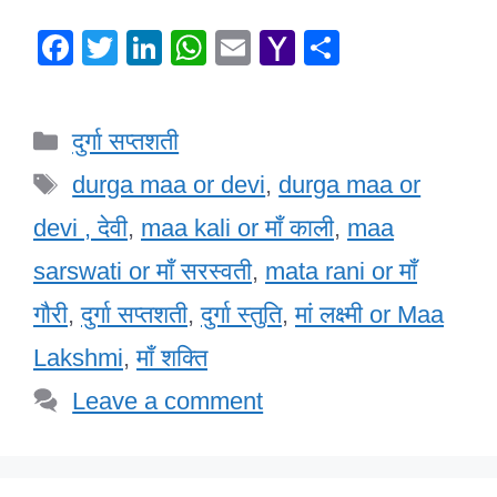
F
T
Li
W
E
Y
S
a
wi
n
h
m
a
h
c
tt
k
at
ail
h
ar
Categories
दुर्गा सप्तशती
e
er
e
s
o
e
Tags
b
dI
A
o
durga maa or devi
,
durga maa or
o
n
p
M
devi , देवी
,
maa kali or माँ काली
,
maa
o
p
ail
sarswati or माँ सरस्वती
,
mata rani or माँ
k
गौरी
,
दुर्गा सप्तशती
,
दुर्गा स्तुति
,
मां लक्ष्मी or Maa
Lakshmi
,
माँ शक्ति
Leave a comment