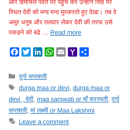
और हिमाचल पर्वत पर पहुँच कर उन्होंने सिंह पर
स्थित देवी को मन्द मन्द मुस्कराते हुए देखा। तब वे
अमुर धनुष और तलवार लेकर देवी की तरफ उसे
पकड़ने को बढे …
Read more
F
T
Li
W
E
Y
S
a
wi
n
h
m
a
h
c
tt
k
at
ail
h
ar
Categories
दुर्गा सप्तशती
e
er
e
s
o
e
Tags
b
dI
A
o
durga maa or devi
,
durga maa or
o
n
p
M
devi , देवी
,
maa sarswati or माँ सरस्वती
,
दुर्गा
o
p
ail
सप्तशती
,
मां लक्ष्मी or Maa Lakshmi
k
Leave a comment