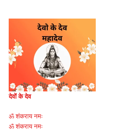
देवों के देव
ॐ शंकराय नमः
ॐ शंकराय नमः