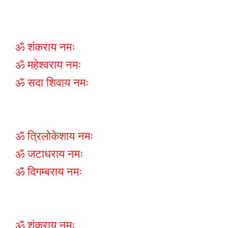
ॐ शंकराय नमः
ॐ महेश्वराय नमः
ॐ सदा शिवाय नमः
ॐ त्रिलोकेशाय नमः
ॐ जटाधराय नमः
ॐ दिगम्बराय नमः
ॐ शंकराय नमः