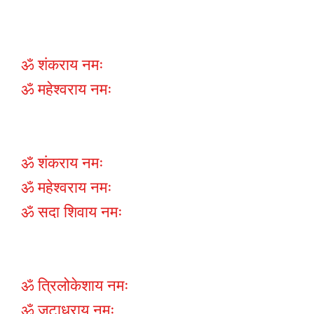
ॐ शंकराय नमः
ॐ महेश्वराय नमः
ॐ शंकराय नमः
ॐ महेश्वराय नमः
ॐ सदा शिवाय नमः
ॐ त्रिलोकेशाय नमः
ॐ जटाधराय नमः