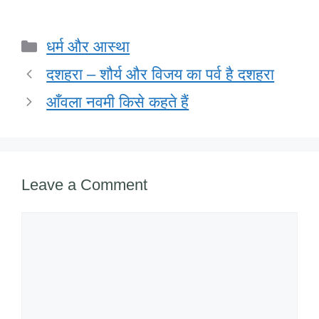
a
wi
n
h
m
a
h
c
tt
k
at
ail
h
ar
Categories
धर्म और आस्था
e
er
e
s
o
e
b
dI
A
o
दशहरा – शौर्य और विजय का पर्व है दशहरा
o
n
p
M
आँवला नवमी किसे कहते हैं
o
p
ail
k
Leave a Comment
Comment