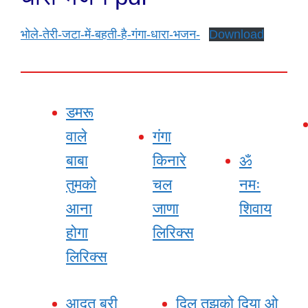
भोले-तेरी-जटा-में-बहती-है-गंगा-धारा-भजन-
Download
डमरू
वाले
गंगा
बाबा
किनारे
ॐ
तुमको
चल
नमः
आना
जाणा
शिवाय
होगा
लिरिक्स
लिरिक्स
आदत बुरी
दिल तुझको दिया ओ