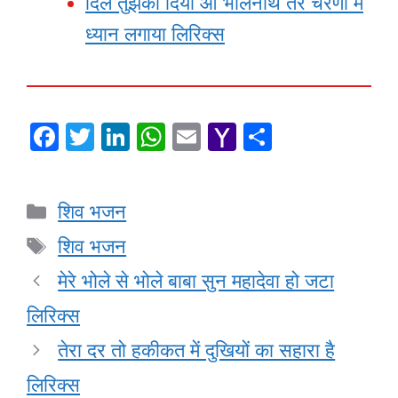
दिल तुझको दिया ओ भोलेनाथ तेरे चरणों में
ध्यान लगाया लिरिक्स
F
T
Li
W
E
Y
S
a
wi
n
h
m
a
h
c
tt
k
at
ail
h
ar
Categories
शिव भजन
e
er
e
s
o
e
Tags
b
dI
A
o
शिव भजन
o
n
p
M
मेरे भोले से भोले बाबा सुन महादेवा हो जटा
o
p
ail
लिरिक्स
k
तेरा दर तो हकीकत में दुखियों का सहारा है
लिरिक्स