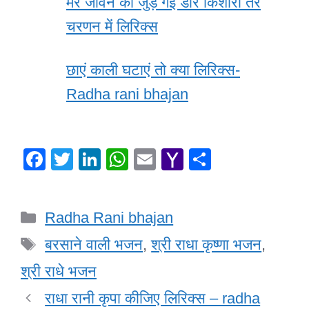
मेरे जीवन की जुड़ गई डोर किशोरी तेरे
चरणन में लिरिक्स
छाएं काली घटाएं तो क्या लिरिक्स-
Radha rani bhajan
F
T
Li
W
E
Y
S
a
wi
n
h
m
a
h
c
tt
k
at
ail
h
ar
Categories
Radha Rani bhajan
e
er
e
s
o
e
Tags
b
dI
A
o
बरसाने वाली भजन
,
श्री राधा कृष्णा भजन
,
o
n
p
M
श्री राधे भजन
o
p
ail
राधा रानी कृपा कीजिए लिरिक्स – radha