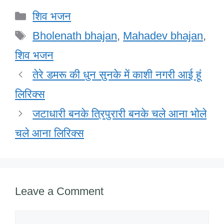
c
tt
k
at
ail
h
ar
Categories
शिव भजन
e
er
e
s
o
e
Tags
b
dI
A
o
Bholenath bhajan
,
Mahadev bhajan
,
o
n
p
M
शिव भजन
o
p
ail
तेरे डमरू की धुन सुनके में काशी नगरी आई हूं
k
लिरिक्स
जटाधारी बनके त्रिपुरारी बनके चले आना भोले
चले आना लिरिक्स
Leave a Comment
Comment