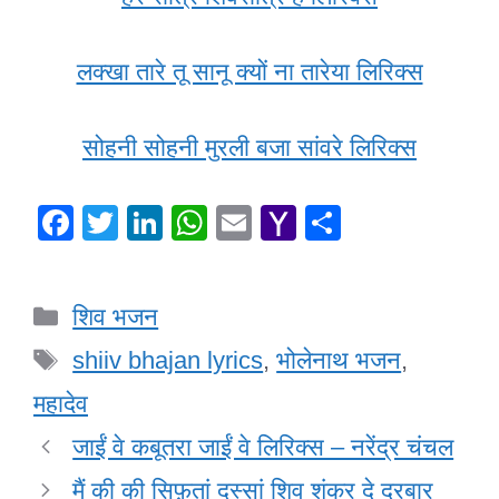
लक्खा तारे तू सानू क्यों ना तारेया लिरिक्स
सोहनी सोहनी मुरली बजा सांवरे लिरिक्स
F
T
Li
W
E
Y
S
a
wi
n
h
m
a
h
c
tt
k
at
ail
h
ar
Categories
शिव भजन
e
er
e
s
o
e
Tags
b
dI
A
o
shiiv bhajan lyrics
,
भोलेनाथ भजन
,
o
n
p
M
महादेव
o
p
ail
जाईं वे कबूतरा जाईं वे लिरिक्स – नरेंद्र चंचल
k
मैं की की सिफ़तां दस्सां शिव शंकर दे दरबार