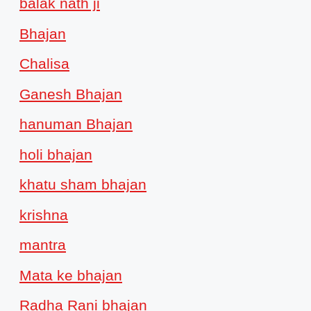
balak nath ji
Bhajan
Chalisa
Ganesh Bhajan
hanuman Bhajan
holi bhajan
khatu sham bhajan
krishna
mantra
Mata ke bhajan
Radha Rani bhajan