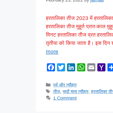
हरतालिका तीज 2023 में हरतालिका
हरतालिका तीज मुहूर्त प्रातःकाल म
मिनट हरतालिका तीज व्रत हरतालिका
तृतीया को किया जाता है। इस दिन शं
more
F
T
Li
W
E
Y
a
wi
n
h
m
a
c
tt
k
at
ail
h
Categories
पर्व और त्यौहार
e
er
e
s
o
Tags
तीज
,
भादों मास त्यौहार
,
हरतालिका त
b
dI
A
o
1 Comment
o
n
p
M