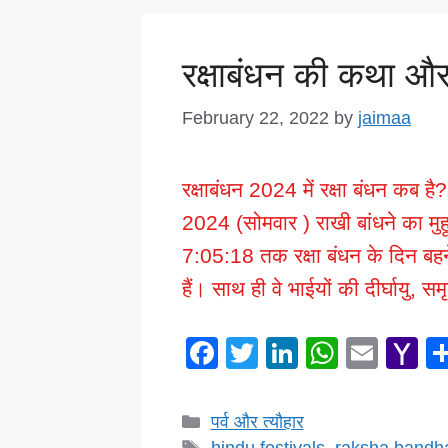
o
p
ai
k
रक्षाबंधन की कथा और
February 22, 2022
by
jaimaa
रक्षाबंधन 2024 में रक्षा बंधन कब ह
2024 (सोमवार ) राखी बांधने का मुहूर्
7:05:18 तक रक्षा बंधन के दिन बहने
हैं। साथ ही वे भाईयों की दीर्घायु, 
F
T
Li
W
E
Y
a
wi
n
h
m
a
c
tt
k
at
ail
h
Categories
पर्व और त्यौहार
Tags