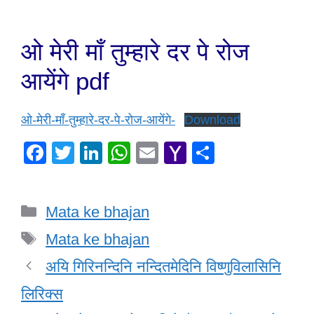
ओ मेरी माँ तुम्हारे दर पे रोज
आयेंगे pdf
ओ-मेरी-माँ-तुम्हारे-दर-पे-रोज-आयेंगे-
Download
F
T
Li
W
E
Y
S
a
wi
n
h
m
a
h
c
tt
k
at
ail
h
ar
Categories
Mata ke bhajan
e
er
e
s
o
e
Tags
b
dI
A
o
Mata ke bhajan
o
n
p
M
अयि गिरिनन्दिनि नन्दितमेदिनि विष्णुविलासिनि
o
p
ail
लिरिक्स
k