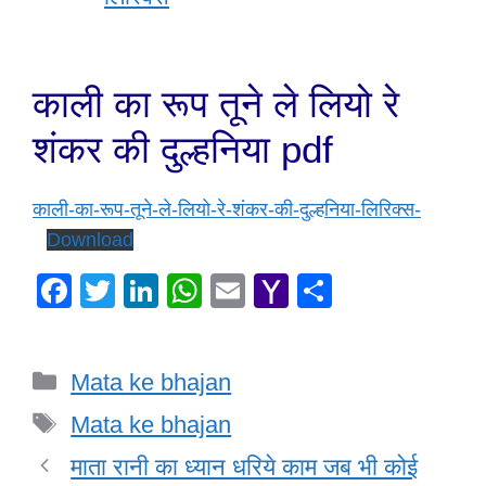
काली का रूप तूने ले लियो रे
शंकर की दुल्हनिया pdf
काली-का-रूप-तूने-ले-लियो-रे-शंकर-की-दुल्हनिया-लिरिक्स-
Download
F
T
Li
W
E
Y
S
a
wi
n
h
m
a
h
c
tt
k
at
ail
h
ar
Categories
Mata ke bhajan
e
er
e
s
o
e
Tags
b
dI
A
o
Mata ke bhajan
o
n
p
M
माता रानी का ध्यान धरिये काम जब भी कोई