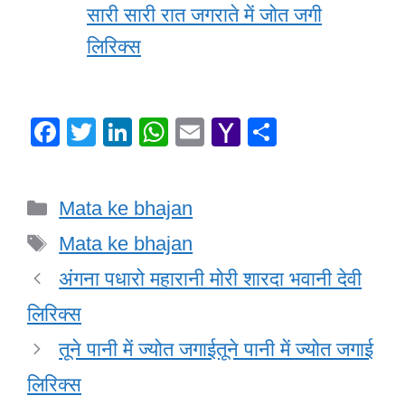
सारी सारी रात जगराते में जोत जगी
लिरिक्स
F
T
Li
W
E
Y
S
a
wi
n
h
m
a
h
c
tt
k
at
ail
h
ar
Categories
Mata ke bhajan
e
er
e
s
o
e
Tags
b
dI
A
o
Mata ke bhajan
o
n
p
M
अंगना पधारो महारानी मोरी शारदा भवानी देवी
o
p
ail
लिरिक्स
k
तूने पानी में ज्योत जगाईतूने पानी में ज्योत जगाई
लिरिक्स