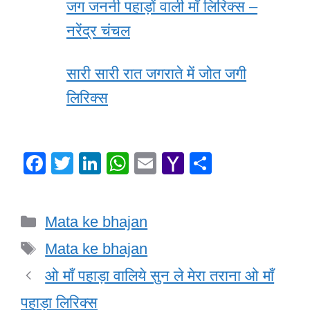
जग जननी पहाड़ों वाली माँ लिरिक्स –
नरेंद्र चंचल
सारी सारी रात जगराते में जोत जगी
लिरिक्स
F
T
Li
W
E
Y
S
a
wi
n
h
m
a
h
c
tt
k
at
ail
h
ar
Categories
Mata ke bhajan
e
er
e
s
o
e
Tags
b
dI
A
o
Mata ke bhajan
o
n
p
M
ओ माँ पहाड़ा वालिये सुन ले मेरा तराना ओ माँ
o
p
ail
पहाड़ा लिरिक्स