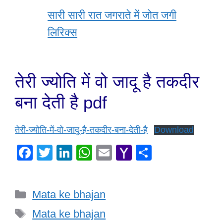
सारी सारी रात जगराते में जोत जगी
लिरिक्स
तेरी ज्योति में वो जादू है तकदीर
बना देती है pdf
तेरी-ज्योति-में-वो-जादू-है-तकदीर-बना-देती-है
Download
F
T
Li
W
E
Y
S
a
wi
n
h
m
a
h
c
tt
k
at
ail
h
ar
Categories
Mata ke bhajan
e
er
e
s
o
e
Tags
b
dI
A
o
Mata ke bhajan