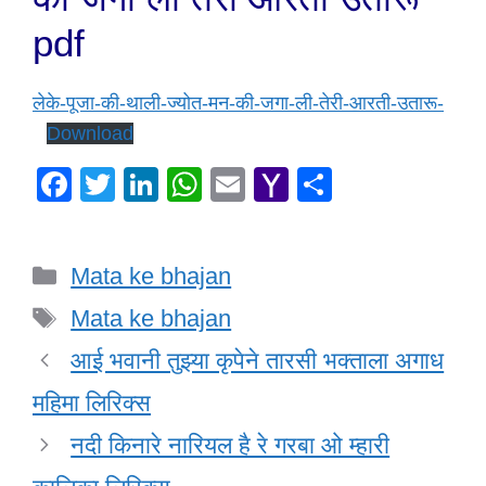
pdf
लेके-पूजा-की-थाली-ज्योत-मन-की-जगा-ली-तेरी-आरती-उतारू-
Download
F
T
Li
W
E
Y
S
a
wi
n
h
m
a
h
c
tt
k
at
ail
h
ar
Categories
Mata ke bhajan
e
er
e
s
o
e
Tags
b
dI
A
o
Mata ke bhajan
o
n
p
M
आई भवानी तुझ्या कृपेने तारसी भक्ताला अगाध
o
p
ail
महिमा लिरिक्स
k
नदी किनारे नारियल है रे गरबा ओ म्हारी