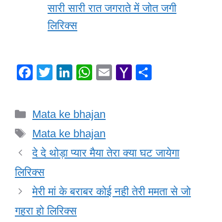
सारी सारी रात जगराते में जोत जगी
लिरिक्स
F
T
Li
W
E
Y
S
a
wi
n
h
m
a
h
c
tt
k
at
ail
h
ar
Categories
Mata ke bhajan
e
er
e
s
o
e
Tags
b
dI
A
o
Mata ke bhajan
o
n
p
M
दे दे थोड़ा प्यार मैया तेरा क्या घट जायेगा
o
p
ail
लिरिक्स
k
मेरी मां के बराबर कोई नही तेरी ममता से जो
गहरा हो लिरिक्स