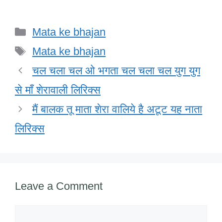
a
wi
n
h
m
a
h
c
tt
k
at
ail
h
ar
Categories
Mata ke bhajan
e
er
e
s
o
e
Tags
b
dI
A
o
Mata ke bhajan
o
n
p
M
चल चला चल ओ भगता चल चला चल युग युग
o
p
ail
से माँ शेरावाली लिरिक्स
k
मैं बालक तू माता शेरा वालिये है अटूट यह नाता
लिरिक्स
Leave a Comment
Comment