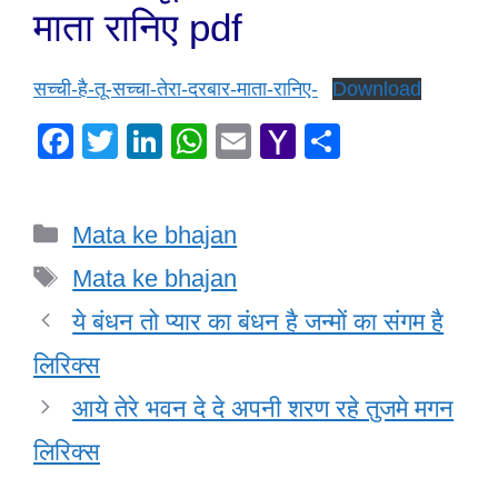
माता रानिए pdf
सच्ची-है-तू-सच्चा-तेरा-दरबार-माता-रानिए-
Download
F
T
Li
W
E
Y
S
a
wi
n
h
m
a
h
c
tt
k
at
ail
h
ar
Categories
Mata ke bhajan
e
er
e
s
o
e
Tags
b
dI
A
o
Mata ke bhajan
o
n
p
M
ये बंधन तो प्यार का बंधन है जन्मों का संगम है
o
p
ail
लिरिक्स
k
आये तेरे भवन दे दे अपनी शरण रहे तुजमे मगन
लिरिक्स