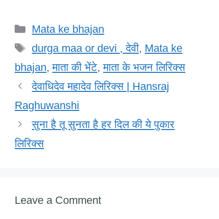
a
wi
n
h
m
a
h
c
tt
k
at
ail
h
ar
Categories
Mata ke bhajan
e
er
e
s
o
e
Tags
b
dI
A
o
durga maa or devi , देवी
,
Mata ke
o
n
p
M
bhajan
,
माता की भेंटे
,
माता के भजन लिरिक्स
o
p
ail
देवाधिदेव महादेव लिरिक्स | Hansraj
k
Raghuwanshi
सुना है तू सुनता है हर दिल की ये पुकार
लिरिक्स
Leave a Comment