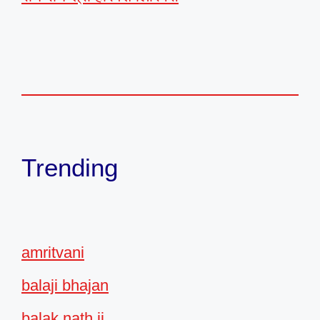
Trending
amritvani
balaji bhajan
balak nath ji